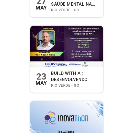
27
SAÚDE MENTAL NA
MAY
UNIVERSIDADE
RIO VERDE - GO
BUILD WITH AI:
23
DESENVOLVENDO
MAY
INTERFACES
RIO VERDE - GO
MODERNAS E
INTEGRAÇÃO DE APIS