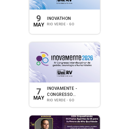
9
INOVATHON
MAY
RIO VERDE - GO
INOVAMENTE -
7
CONGRESSO
MAY
INTERDISCIPLINAR DE
RIO VERDE - GO
GESTÃO, TECNOLOGIA
E HUMANIDADES