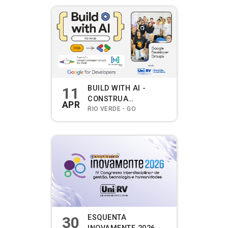
SOBRE VIOLÊNCIA
CONTRA A MULHER,
IATROGENIA, ERRO
MÉDICO E IMPACTOS
PSICOLÓGICOS.
BUILD WITH AI -
11
CONSTRUA
APR
APLICAÇÕES REAIS
RIO VERDE - GO
COM ANTIGRAVITY
ESQUENTA
30