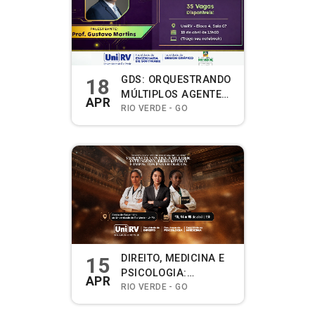
GDS: ORQUESTRANDO
18
MÚLTIPLOS AGENTES
APR
DE IA PARA
RIO VERDE - GO
SOFTWARE DE ALTA
QUALIDADE
DIREITO, MEDICINA E
15
PSICOLOGIA:
APR
PERSPECTIVAS
RIO VERDE - GO
INTERDISCIPLINARES